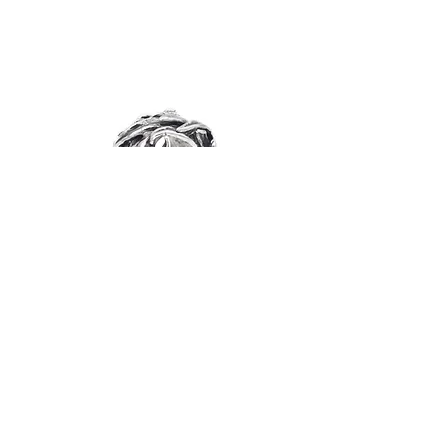
Orecchini
Poseidonia
Anello
Poseidonia
Modulo di iscrizione